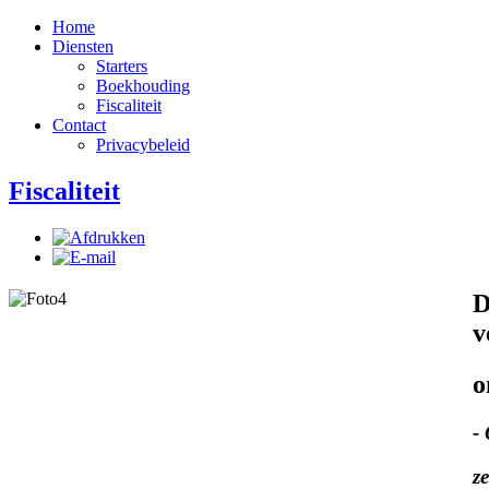
Home
Diensten
Starters
Boekhouding
Fiscaliteit
Contact
Privacybeleid
Fiscaliteit
D
v
o
-
z